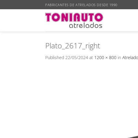
Skip
FABRICANTES DE ATRELADOS DESDE 1990
to
content
Plato_2617_right
Published
22/05/2024
at
1200 × 800
in
Atrelado