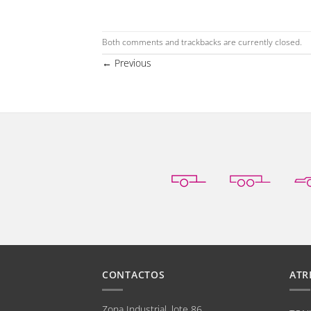
Both comments and trackbacks are currently closed.
←
Previous
CONTACTOS
ATR
Zona Industrial, lote 86