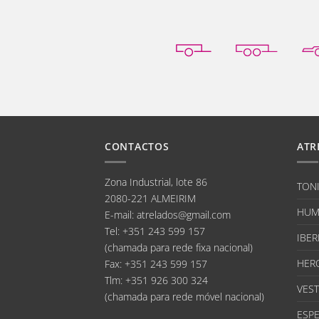
CONTACTOS
ATR
Zona Industrial, lote 86
TON
2080-221 ALMEIRIM
HUM
E-mail
:
atrelados@gmail.com
Tel:
+351 243 599 157
IBER
(chamada para rede fixa nacional)
HER
Fax:
+351 243 599 157
Tlm:
+351 926 300 324
VEST
(chamada para rede móvel nacional)
ESPE