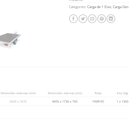
Categories:
Carga de 1 Eixo
,
Carga Ger
Dimensões externas (mm)
Dimensões internas (mm)
Roda
Eixo (Kg)
2630 x 1670
4005 x 1730 x 750
195R10C
1 x 1350