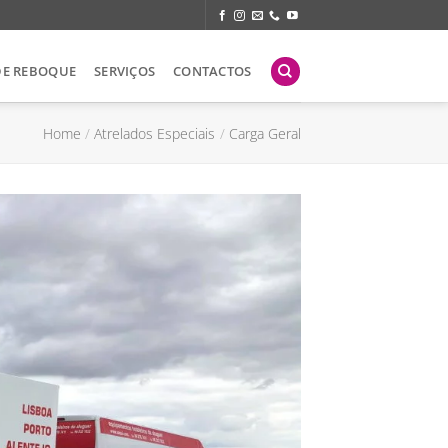
DE REBOQUE
SERVIÇOS
CONTACTOS
Home
/
Atrelados Especiais
/
Carga Geral