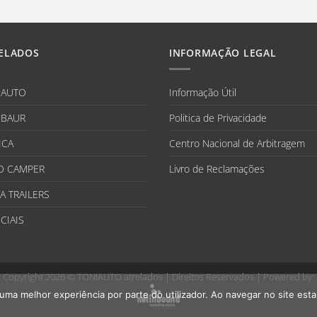
ELADOS
INFORMAÇÃO LEGAL
IAUTO
Informação Útil
BAUR
Politica de Privacidade
ICA
Centro Nacional de Arbitragem
O CAMPER
Livro de Reclamações
A TRAILERS
CIAIS
Copyright 2026 ©
TONIAUTO atrelados
| Direitos Reservados | Powered by:
r uma melhor experiência por parte do utilizador. Ao navegar no site estar