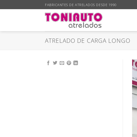
Skip
FABRICANTES DE ATRELADOS DESDE 1990
to
content
ATRELADO DE CARGA LONGO