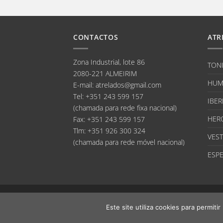
CONTACTOS
ATR
Zona Industrial, lote 86
TON
2080-221 ALMEIRIM
HUM
E-mail
:
atrelados@gmail.com
Tel:
+351 243 599 157
IBER
(chamada para rede fixa nacional)
HER
Fax:
+351 243 599 157
Tlm:
+351 926 300 324
VEST
(chamada para rede móvel nacional)
ESPE
Este site utiliza cookies para permiti