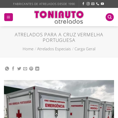
Skip
FABRICANTES DE ATRELADOS DESDE 1990
to
content
ATRELADOS PARA A CRUZ VERMELHA
PORTUGUESA
Home
/
Atrelados Especiais
/
Carga Geral