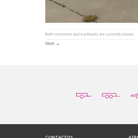
Both comments and trackbacks are currently closed.
Next
→
CONTACTOS
ATR