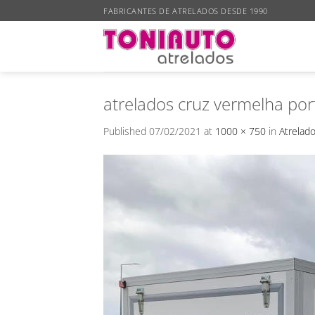
Skip
FABRICANTES DE ATRELADOS DESDE 1990
to
content
atrelados cruz vermelha po
Published
07/02/2021
at
1000 × 750
in
Atrelad