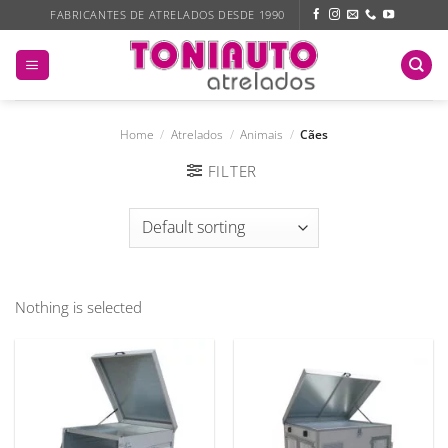
Skip
FABRICANTES DE ATRELADOS DESDE 1990
to
content
Home
/
Atrelados
/
Animais
/
Cães
FILTER
Nothing is selected