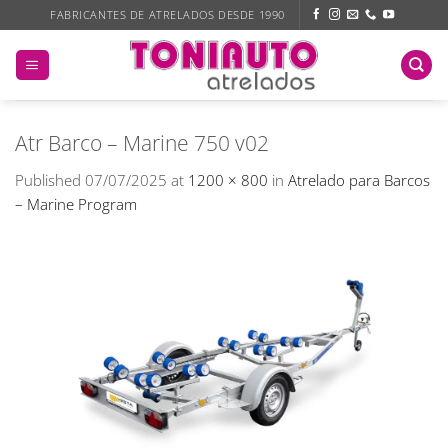
Skip
FABRICANTES DE ATRELADOS DESDE 1990
to
content
Atr Barco – Marine 750 v02
Published
07/07/2025
at
1200 × 800
in
Atrelado para Barcos
– Marine Program