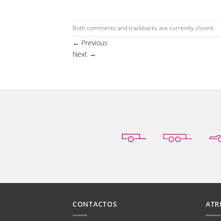
Both comments and trackbacks are currently closed.
←
Previous
Next
→
CONTACTOS
ATR