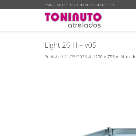
Skip
FABRICANTES DE ATRELADOS DESDE 1990
to
content
Light 26 H – v05
Published
11/05/2026
at
1200 × 795
in
Atrelado