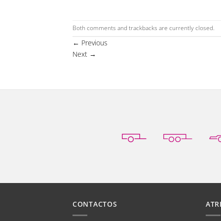
Both comments and trackbacks are currently closed.
←
Previous
Next
→
CONTACTOS
ATR