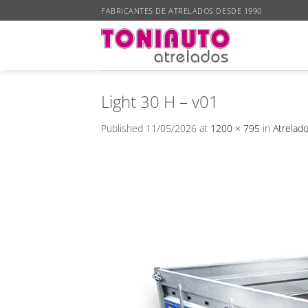
Skip
FABRICANTES DE ATRELADOS DESDE 1990
to
content
Light 30 H – v01
Published
11/05/2026
at
1200 × 795
in
Atrelado