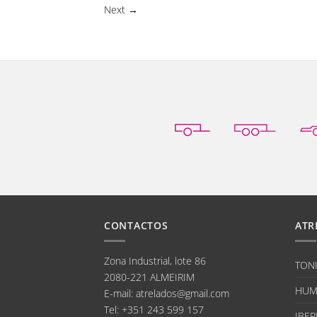
Next
→
CONTACTOS
ATR
Zona Industrial, lote 86
TON
2080-221 ALMEIRIM
HUM
E-mail
:
atrelados@gmail.com
Tel:
+351 243 599 157
IBER