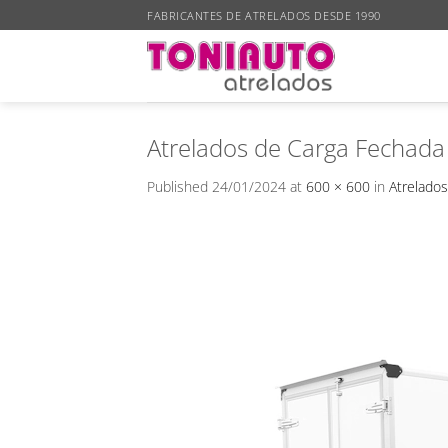
Skip
FABRICANTES DE ATRELADOS DESDE 1990
to
content
Atrelados de Carga Fechada
Published
24/01/2024
at
600 × 600
in
Atrelado