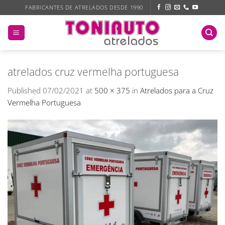
Skip
FABRICANTES DE ATRELADOS DESDE 1990
to
content
atrelados cruz vermelha portuguesa
Published
07/02/2021
at
500 × 375
in
Atrelados para a Cruz
Vermelha Portuguesa