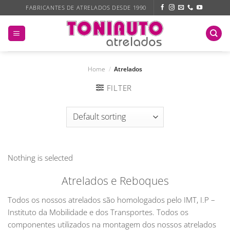
Skip
FABRICANTES DE ATRELADOS DESDE 1990
to
content
Home
/
Atrelados
FILTER
Nothing is selected
Atrelados e Reboques
Todos os nossos atrelados são homologados pelo IMT, I.P –
Instituto da Mobilidade e dos Transportes. Todos os
componentes utilizados na montagem dos nossos atrelados