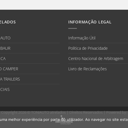
ELADOS
INFORMAÇÃO LEGAL
IAUTO
Informação Útil
BAUR
Politica de Privacidade
ICA
Centro Nacional de Arbitragem
O CAMPER
Livro de Reclamações
A TRAILERS
CIAIS
Copyright 2026 ©
TONIAUTO atrelados
| Direitos Reservados | Powered by:
r uma melhor experiência por parte do utilizador. Ao navegar no site estar