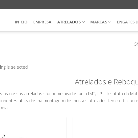
INÍCIO
EMPRESA
ATRELADOS
MARCAS
ENGATES 
Sh
ing is selected
Atrelados e Reboq
s os nossos atrelados são homologados pelo IMT, I.P – Instituto da Mob
onentes utilizados na montagem dos nossos atrelados tem certificado
peia.