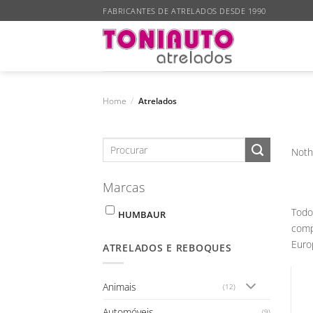
Skip
FABRICANTES DE ATRELADOS DESDE 1990
to
content
Home
/
Atrelados
Noth
Marcas
Todo
HUMBAUR
comp
Euro
ATRELADOS E REBOQUES
Animais
(12)
Automóveis
(9)