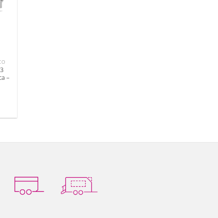
CO
 3
ca –