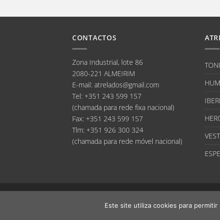
CONTACTOS
ATR
Zona Industrial, lote 86
TON
2080-221 ALMEIRIM
HUM
E-mail
:
atrelados@gmail.com
Tel:
+351 243 599 157
IBER
(chamada para rede fixa nacional)
HER
Fax:
+351 243 599 157
Tlm:
+351 926 300 324
VEST
(chamada para rede móvel nacional)
ESPE
Este site utiliza cookies para permiti