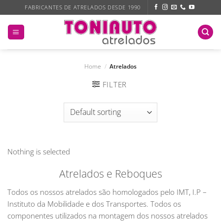
Skip
FABRICANTES DE ATRELADOS DESDE 1990
to
content
Home
/
Atrelados
FILTER
Nothing is selected
Atrelados e Reboques
Todos os nossos atrelados são homologados pelo IMT, I.P –
Instituto da Mobilidade e dos Transportes. Todos os
componentes utilizados na montagem dos nossos atrelados