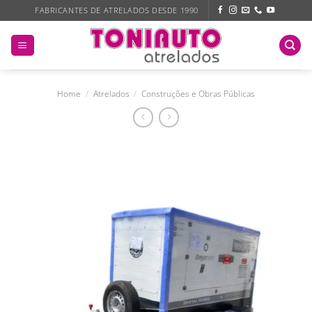
Skip
FABRICANTES DE ATRELADOS DESDE 1990
to
content
Home
/
Atrelados
/
Construções e Obras Públicas